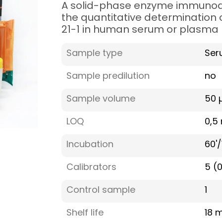
A solid-phase enzyme immunoa
the quantitative determination 
21-1 in human serum or plasma
Sample type
Ser
Sample predilution
no
Sample volume
50 µ
LOQ
0,5
Incubation
60'/
Calibrators
5 (
Control sample
1
Shelf life
18 