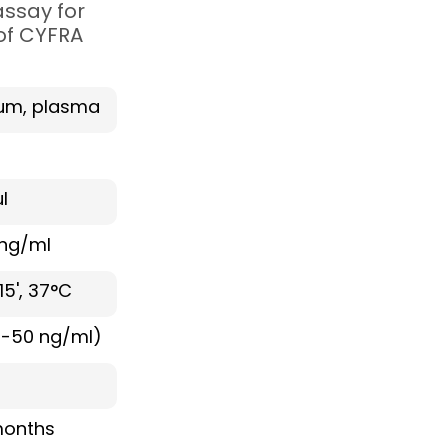
ssay for
of CYFRA
um, plasma
l
 ng/ml
15', 37°C
0-50 ng/ml)
months