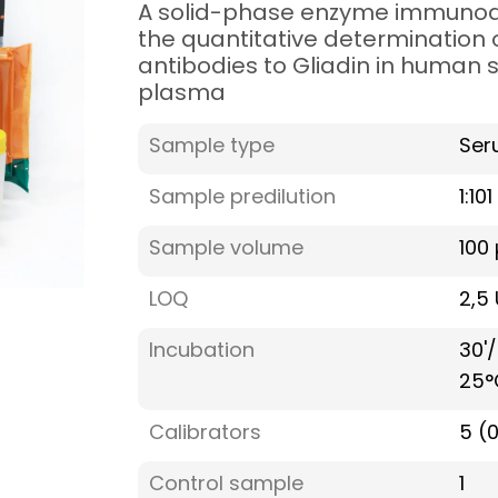
A solid-phase enzyme immunoa
the quantitative determination 
antibodies to Gliadin in human 
plasma
Sample type
Ser
Sample predilution
1:101
Sample volume
100 
LOQ
2,5
Incubation
30'/
25°
Calibrators
5 (
Control sample
1