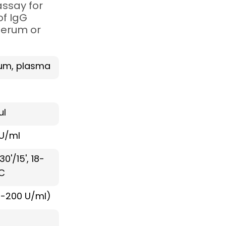
ssay for
of IgG
serum or
um, plasma
µl
 U/ml
30'/15', 18-
C
0-200 U/ml)