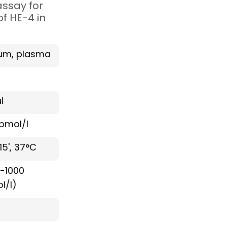
ssay for
f HE-4 in
um, plasma
l
 pmol/l
15', 37°C
0-1000
l/l)