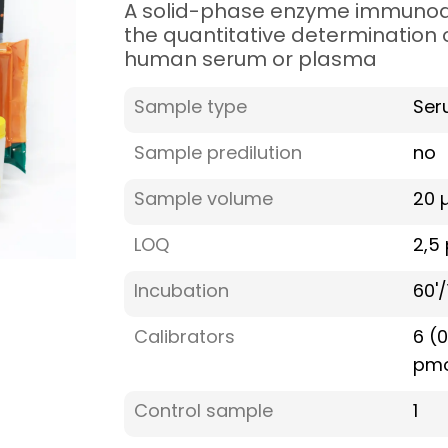
A solid-phase enzyme immunoa
the quantitative determination o
human serum or plasma
Sample type
Ser
Sample predilution
no
Sample volume
20 µ
LOQ
2,5
Incubation
60'/
Calibrators
6 (
pmo
Control sample
1