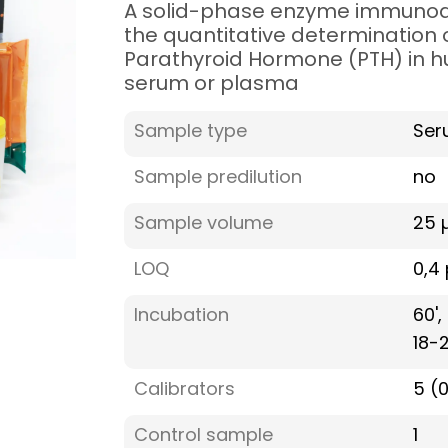
A solid-phase enzyme immunoa
the quantitative determination 
Parathyroid Hormone (PTH) in 
serum or plasma
Sample type
Ser
Sample predilution
no
Sample volume
25 µ
LOQ
0,4
Incubation
60',
18-
Calibrators
5 (
Control sample
1