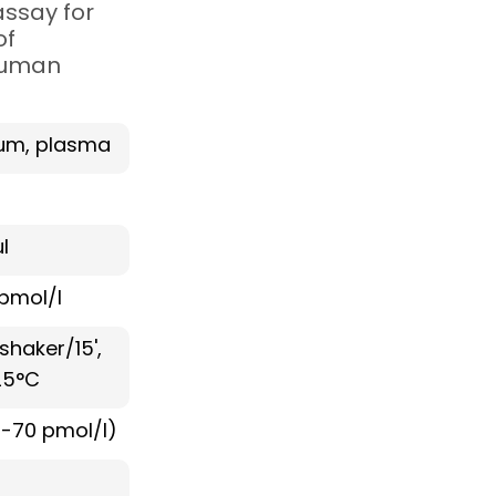
ssay for
of
human
um, plasma
l
 pmol/l
 shaker/15',
25°C
0-70 pmol/l)