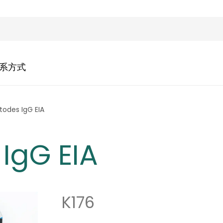
系方式
odes IgG EIA
IgG EIA
K176