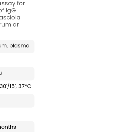
ssay for
of IgG
Fasciola
rum or
um, plasma
µl
30'/15', 37°C
months