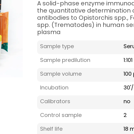
A solid-phase enzyme immunoa
the quantitative determination 
antibodies to Opistorchis spp., 
spp. (Trematodes) in human se
plasma
Sample type
Ser
Sample predilution
1:101
Sample volume
100 
Incubation
30'/
Calibrators
no
Control sample
2
Shelf life
18 