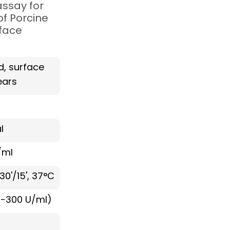
ssay for
of Porcine
rface
d, surface
ars
l
/ml
30'/15', 37°C
0-300 U/ml)