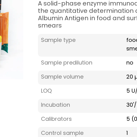
A solid-phase enzyme immunoa
the quantitative determination 
Albumin Antigen in food and su
smears
Sample type
foo
sme
Sample predilution
no
Sample volume
20 µ
LOQ
5 U
Incubation
30'/
Calibrators
5 (
Control sample
1